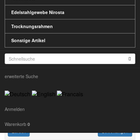
Artikel-Nr.:
0.59 €
Edelstahlgewebe Nirosta
SE07XX
inkl. MwSt. (20.00%)
Gewicht:
zzgl.
Versandkosten
Trocknungsrahmen
0.00kg
Verpackungseinheit:
Lieferzeit:
2-3 Tage
Sonstige Artikel
Stück
Weiterempfehlen
erweiterte Suche
Anmelden
Warenkorb
0
Zurück
Bewertungen