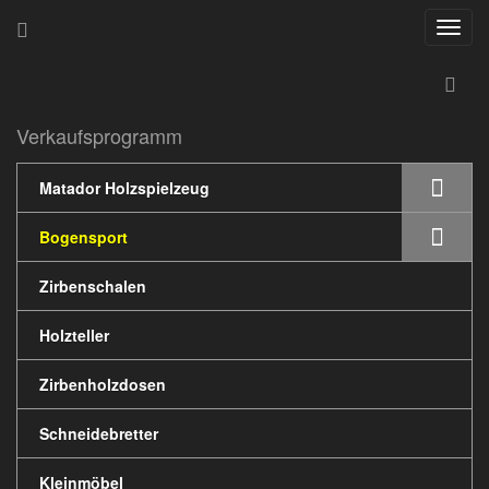
Navig
ein-/
Startseite
»
Bogensport
»
Pfeile Eigenbau
»
Schraubspitzen
Verkaufsprogramm
Matador Holzspielzeug
Bogensport
Zirbenschalen
Holzteller
Zirbenholzdosen
Schneidebretter
Schraubspitzen
Kleinmöbel