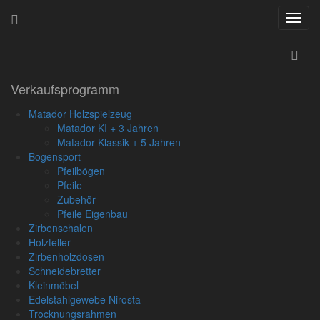
Navig
ein-/
Startseite
»
Kleinmöbel
Verkaufsprogramm
Matador Holzspielzeug
Matador KI + 3 Jahren
Kleinmöbel
Matador Klassik + 5 Jahren
Bogensport
Pfeilbögen
Stockerl, Schemel, 40 x 25 x
Pfeile
Zubehör
20 cm,
Pfeile Eigenbau
Zirbenschalen
aus Fichtenholz, Dreischichtplatte 19 mm, Schrauben aus
Holzteller
Edelstahl, gedübelt, Oberflächenbehandlung mit Leinöl.
Zirbenholzdosen
Schneidebretter
Geeignet als:
Kleinmöbel
- Kinderhocker
Edelstahlgewebe Nirosta
- Arbeiten in Bodennähe
Trocknungsrahmen
- Fußbank