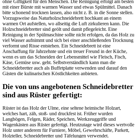
ohne Giftigkeit für den Menschen. Die Reinigung erfolgt am besten
mit einer Bürste mit warmen Wasser und etwas Spülmittel. Danach
bitte schonend trocknen lassen, also nicht z. B. in die Sonne stellen.
Vorzugsweise das Naturholzschneidebrett hochkant an einem
warmen Ort aufstellen, wo allseitig die Luft zirkulieren kann. Die
Holzschneidebretter sind geölt und damit pflegeleicht. Eine
Reinigung in der Spülmaschine sollte nicht erfolgen, da das Holz zu
viel Wasser aufnimmt und sich bei einer anschließenden Trocknung
verformt und Risse entstehen. Ein Schneidebrett ist eine
Anschaffung für Jahrzehnte und ein treuer Freund in der Küche,
wenn es um das Schneiden der Lebensmittel wie Fleisch, Fisch,
Käse, Gemüse usw. geht. Selbstverständlich kann man die
Schneidebretter auch als Buffetplatte verwenden und darauf den
Gästen die kulinarischen Köstlichkeiten anbieten.
Die von uns angebotenen Schneidebretter
sind aus Rüster gefertigt:
Rüster ist das Holz der Ulme, eine seltene heimische Holzart,
welches hart, zäh, stoß- und druckfest ist. Früher wurden
Langbögen, Felgen, Räder, Speichen, Werkzeuggriffe und
Wagenkästen aus Rüster gefertigt. Heutzutage wird dieses wertvolle
Holz unter anderem für Furniere, Möbel, Gewehrschäfte, Parkett,
Holzteller, Schneidebretter und Täfelungen verwendet.