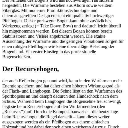
Der Mittelteil des Bogens wird aus hochwertigen Harthölzern
hergestellt. Die Wurfarme bestehen aus Ahorn sowie weißem
Fiberglas. Mit moderner Produktionstechnologie und
einem ausgereiften Design entsteht ein qualitativ hochwertiger
Pfeilbogen. Dieser preiswerte Bogen kann ohne zusätzliches
Werkzeug zerlegt (= Take Down Bow) und dadurch leicht überall
hin mitgenommen werden. Bei diesem Bogen können bereits
Stabilisatoren und Visiere angebracht werden. Die exakte
Ausrichtung der Wurfarme und die geringen Vibrationen sorgen für
einen ruhigen Pfeilflug sowie keine übermäßige Belastung der
Bogenhand. Ein erster Einstieg in das professionelle
Bogenschießen.
Der Recurvebogen,
der auch Reflexbogen genannt wird, kann in den Wurfarmen mehr
Energie speichern und hat daher einen höheren Wirkungsgrad als
der Flach- und Langbogen. Die Sehne liegt an den Wurfarmen des
Sportbogens an und dämpft dadurch den Handschock nach dem
Schuss. Während beim Langbogen die Bogensehne frei schwingt,
liegt sie beim Recurvebogen auf den Wurfarmenden (den
„Recurves“) auf. Durch die Kompositbauweise – die heutzutage
beim Recurvebogen die Regel darstellt – kann dieser weiter
ausgezogen werden als ein Pfeilbogen aus einem einfachen
Holzstab und hat dabei dennoch einen weicheren Auszug. Durch