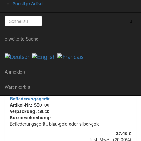
Sonstige Artikel
Produkt-Name
Artikel-Nr.
Artikel-Nr.
Preis
Preis
erweiterte Suche
Einheit (VPE)
Einheit
(VPE)
Anmelden
angezeigte Produkte:
1
bis
10
(von
10
insgesamt)
Warenkorb
0
Befiederungsgerät
Artikel-Nr.:
SE0100
Verpackung:
Stück
Kurzbeschreibung:
Befiederungsgerät, blau-gold oder silber-gold
27.46 €
inkl. MwSt. (20.00%)