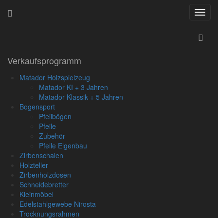
Navig
ein-/
Startseite
»
Bogensport
»
Verkaufsprogramm
Pfeile Eigenbau
Matador Holzspielzeug
Matador KI + 3 Jahren
Matador Klassik + 5 Jahren
Pfeile
Bogensport
Pfeilbögen
Eigenbau
Pfeile
Zubehör
Pfeile Eigenbau
Hier finden Sie eine Auswahl für den Pfeileselbstbau.
Zirbenschalen
Sortierung:
Pro Seite:
Holzteller
Zirbenholzdosen
Bitte
Ansicht wechseln
Schneidebretter
wählen
Kleinmöbel
Edelstahlgewebe Nirosta
Produkt-Name
Trocknungsrahmen