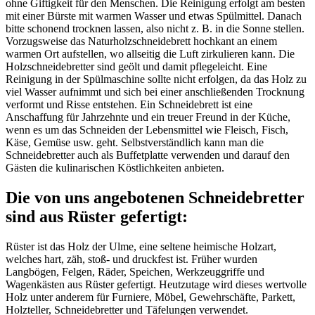
ohne Giftigkeit für den Menschen. Die Reinigung erfolgt am besten
mit einer Bürste mit warmen Wasser und etwas Spülmittel. Danach
bitte schonend trocknen lassen, also nicht z. B. in die Sonne stellen.
Vorzugsweise das Naturholzschneidebrett hochkant an einem
warmen Ort aufstellen, wo allseitig die Luft zirkulieren kann. Die
Holzschneidebretter sind geölt und damit pflegeleicht. Eine
Reinigung in der Spülmaschine sollte nicht erfolgen, da das Holz zu
viel Wasser aufnimmt und sich bei einer anschließenden Trocknung
verformt und Risse entstehen. Ein Schneidebrett ist eine
Anschaffung für Jahrzehnte und ein treuer Freund in der Küche,
wenn es um das Schneiden der Lebensmittel wie Fleisch, Fisch,
Käse, Gemüse usw. geht. Selbstverständlich kann man die
Schneidebretter auch als Buffetplatte verwenden und darauf den
Gästen die kulinarischen Köstlichkeiten anbieten.
Die von uns angebotenen Schneidebretter
sind aus Rüster gefertigt:
Rüster ist das Holz der Ulme, eine seltene heimische Holzart,
welches hart, zäh, stoß- und druckfest ist. Früher wurden
Langbögen, Felgen, Räder, Speichen, Werkzeuggriffe und
Wagenkästen aus Rüster gefertigt. Heutzutage wird dieses wertvolle
Holz unter anderem für Furniere, Möbel, Gewehrschäfte, Parkett,
Holzteller, Schneidebretter und Täfelungen verwendet.