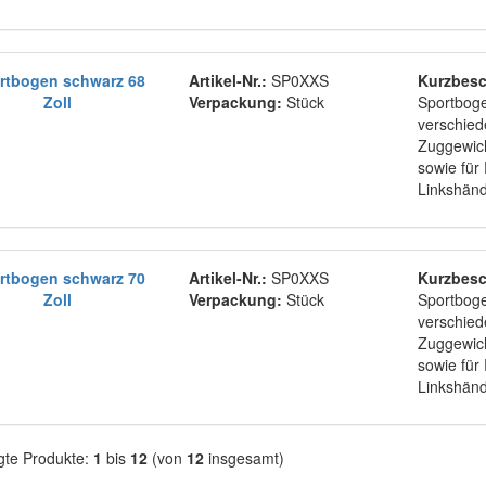
rtbogen schwarz 68
Artikel-Nr.:
SP0XXS
Kurzbesc
Zoll
Verpackung:
Stück
Sportboge
verschie
Zuggewich
sowie für
Linkshän
rtbogen schwarz 70
Artikel-Nr.:
SP0XXS
Kurzbesc
Zoll
Verpackung:
Stück
Sportboge
verschie
Zuggewich
sowie für
Linkshän
gte Produkte:
1
bis
12
(von
12
insgesamt)