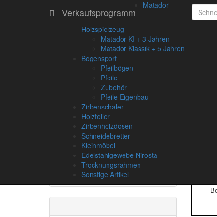
Matador
Verkaufsprogramm
Holzspielzeug
Matador KI + 3 Jahren
Informationen
Matador Klassik + 5 Jahren
Bogensport
Lieferzeiten
Pfeilbögen
Pfeile
Liefer- und Versandkosten
Zubehör
Drechseln
Pfeile Eigenbau
Bogensport Info
Zirbenschalen
Gebrauchsanleitung Jagdbogen
Holzteller
Gebrauchsanleitung Sportbogen
Zirbenholzdosen
Hier fi
Empfehlenswerte Links
Schneidebretter
Impressum
Allgemei
Kleinmöbel
Privatsphäre / Datenschutz
Edelstahlgewebe Nirosta
Kö
Unsere AGB's
Trocknungsrahmen
Rücktritts- Widerrufsrecht
Sonstige Artikel
A
B