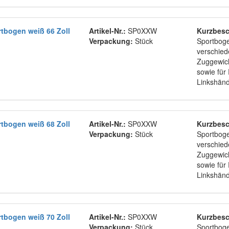
tbogen weiß 66 Zoll
Artikel-Nr.:
SP0XXW
Kurzbesc
Verpackung:
Stück
Sportboge
verschie
Zuggewich
sowie für
Linkshän
tbogen weiß 68 Zoll
Artikel-Nr.:
SP0XXW
Kurzbesc
Verpackung:
Stück
Sportboge
verschie
Zuggewich
sowie für
Linkshän
tbogen weiß 70 Zoll
Artikel-Nr.:
SP0XXW
Kurzbesc
Verpackung:
Stück
Sportboge