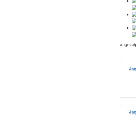
angezei
Ja
Ja