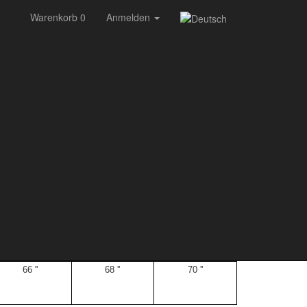
Warenkorb 0
Anmelden
170-175
175-180
über 180
170
175
über 180
66 ''
68 ''
70 ''