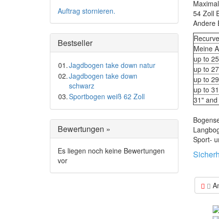
Maximal
Auftrag stornieren.
54 Zoll
Andere 
Recur
Bestseller
Meine A
up to 25
01.
Jagdbogen take down natur
up to 27
02.
Jagdbogen take down
up to 29
schwarz
up to 31
03.
Sportbogen weiß 62 Zoll
31" and
Bogense
Bewertungen »
Langbog
Sport- 
Es liegen noch keine Bewertungen
Sicherh
vor
An