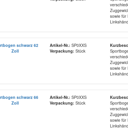
verschie
Zuggewich
sowie für
Linkshän
rtbogen schwarz 62
Artikel-Nr.:
SP0XXS
Kurzbesc
Zoll
Verpackung:
Stück
Sportboge
verschie
Zuggewich
sowie für
Linkshän
rtbogen schwarz 66
Artikel-Nr.:
SP0XXS
Kurzbesc
Zoll
Verpackung:
Stück
Sportboge
verschie
Zuggewich
sowie für
Linkshän