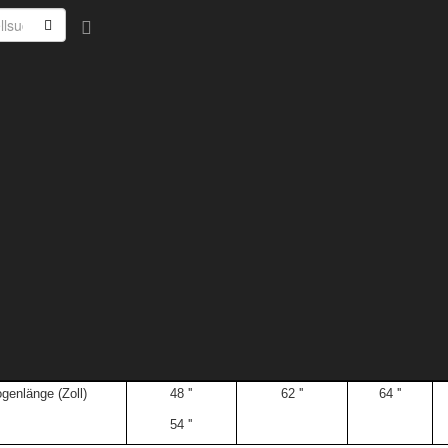
Startseite
»
Bogensport
»
Pfeilbögen
Pfeilbögen
nden Sie unsere Pfeilbögen.
ne Informationen:
rpergröße
(cm)
bis 160
160-165
165-170
rmspannen
(cm)
bis 160
160
165
ogenlänge
(Zoll)
48 ''
62 ''
64 ''
54 ''