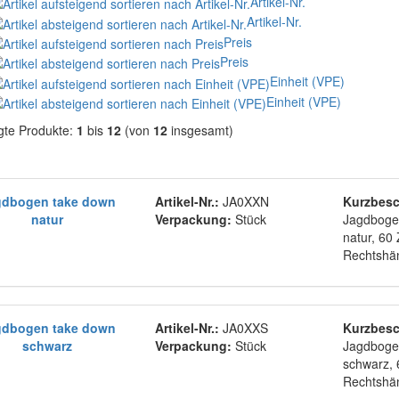
Artikel-Nr.
Artikel-Nr.
Preis
Preis
Einheit (VPE)
Einheit (VPE)
gte Produkte:
1
bis
12
(von
12
insgesamt)
gdbogen take down
Artikel-Nr.:
JA0XXN
Kurzbesc
natur
Verpackung:
Stück
Jagdboge
natur, 60 Z
Rechtshä
gdbogen take down
Artikel-Nr.:
JA0XXS
Kurzbesc
schwarz
Verpackung:
Stück
Jagdboge
schwarz, 6
Rechtshä