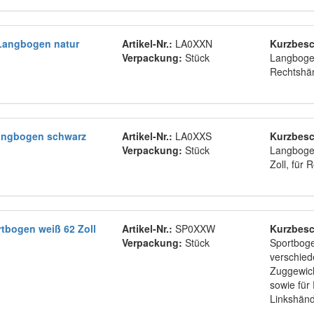
Langbogen natur
Artikel-Nr.:
LA0XXN
Kurzbesc
Verpackung:
Stück
Langbogen
Rechtshä
angbogen schwarz
Artikel-Nr.:
LA0XXS
Kurzbesc
Verpackung:
Stück
Langboge
Zoll, für
tbogen weiß 62 Zoll
Artikel-Nr.:
SP0XXW
Kurzbesc
Verpackung:
Stück
Sportboge
verschie
Zuggewich
sowie für
Linkshän