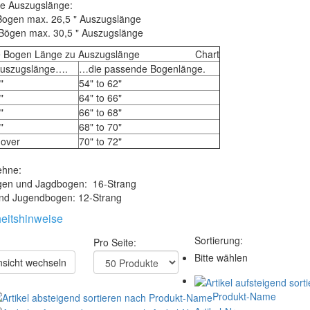
e Auszugslänge:
 Bogen max. 26,5 " Auszugslänge
Bögen max. 30,5 " Auszugslänge
ve Bogen Länge zu Auszugslänge Chart
uszugslänge….
…die passende Bogenlänge.
"
54" to 62"
"
64" to 66"
"
66" to 68"
"
68" to 70"
 over
70" to 72"
hne:
en und Jagdbogen: 16-Strang
und Jugendbogen: 12-Strang
eitshinweise
Sortierung:
Pro Seite:
Bitte wählen
sicht wechseln
Produkt-Name