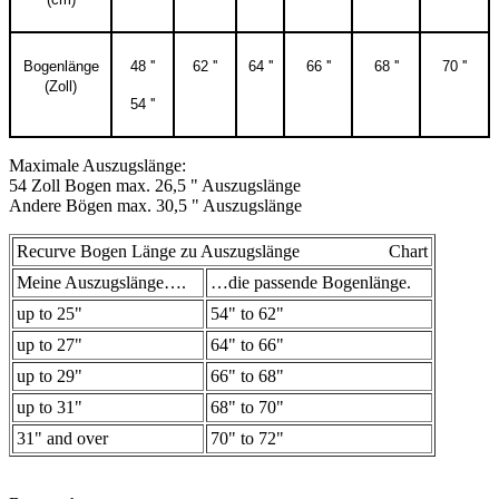
Bogenlänge
48 ''
62 ''
64 ''
66 ''
68 ''
70 ''
(Zoll)
54 ''
Maximale Auszugslänge:
54 Zoll Bogen max. 26,5 " Auszugslänge
Andere Bögen max. 30,5 " Auszugslänge
Recurve Bogen Länge zu Auszugslänge Chart
Meine Auszugslänge….
…die passende Bogenlänge.
up to 25"
54" to 62"
up to 27"
64" to 66"
up to 29"
66" to 68"
up to 31"
68" to 70"
31" and over
70" to 72"