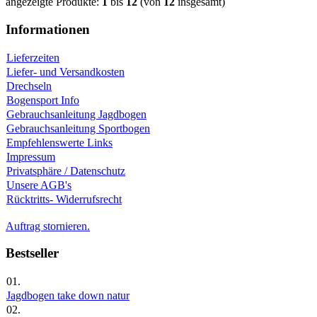
angezeigte Produkte:
1
bis
12
(von
12
insgesamt)
Informationen
Lieferzeiten
Liefer- und Versandkosten
Drechseln
Bogensport Info
Gebrauchsanleitung Jagdbogen
Gebrauchsanleitung Sportbogen
Empfehlenswerte Links
Impressum
Privatsphäre / Datenschutz
Unsere AGB's
Rücktritts- Widerrufsrecht
Auftrag stornieren.
Bestseller
01.
Jagdbogen take down natur
02.