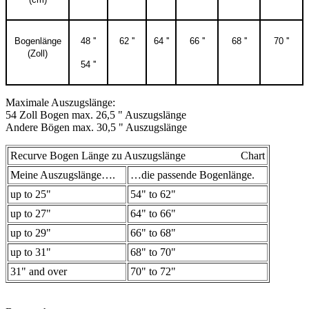
Bogenlänge
48 ''
62 ''
64 ''
66 ''
68 ''
70 ''
(Zoll)
54 ''
Maximale Auszugslänge:
54 Zoll Bogen max. 26,5 " Auszugslänge
Andere Bögen max. 30,5 " Auszugslänge
Recurve Bogen Länge zu Auszugslänge Chart
Meine Auszugslänge….
…die passende Bogenlänge.
up to 25"
54" to 62"
up to 27"
64" to 66"
up to 29"
66" to 68"
up to 31"
68" to 70"
31" and over
70" to 72"