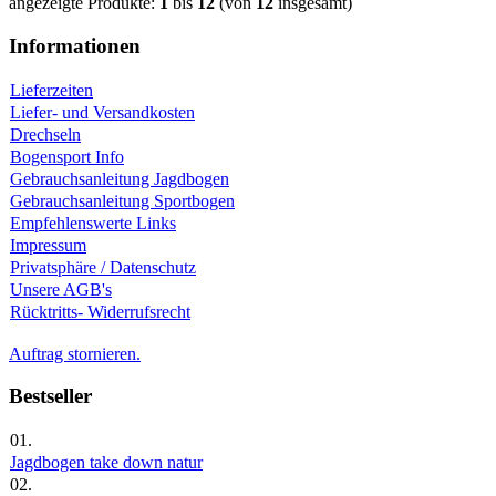
angezeigte Produkte:
1
bis
12
(von
12
insgesamt)
Informationen
Lieferzeiten
Liefer- und Versandkosten
Drechseln
Bogensport Info
Gebrauchsanleitung Jagdbogen
Gebrauchsanleitung Sportbogen
Empfehlenswerte Links
Impressum
Privatsphäre / Datenschutz
Unsere AGB's
Rücktritts- Widerrufsrecht
Auftrag stornieren.
Bestseller
01.
Jagdbogen take down natur
02.