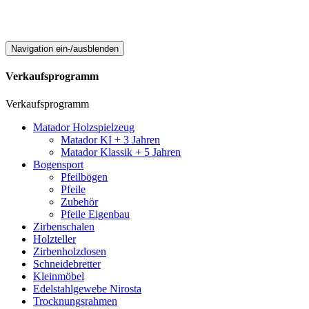
Navigation ein-/ausblenden
Verkaufsprogramm
Verkaufsprogramm
Matador Holzspielzeug
Matador KI + 3 Jahren
Matador Klassik + 5 Jahren
Bogensport
Pfeilbögen
Pfeile
Zubehör
Pfeile Eigenbau
Zirbenschalen
Holzteller
Zirbenholzdosen
Schneidebretter
Kleinmöbel
Edelstahlgewebe Nirosta
Trocknungsrahmen