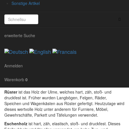
zu viel Wasser aufnimmt und sich bei einer anschließenden
Sonstige Artikel
Trocknung verformt und Risse entstehen. Es ist wissenschaftlich
bewiesen, dass Holz bei einer ordnungsgemäßen Verwendung
Keime reduziert und daher nicht unhygienischer als
verschiedene Kunststoffe ist. Dabei schont es die Schneide der
Küchen- und Besteckmesser. Für den Holzfreund ist natürlich ein
erweiterte Suche
Produkt aus einem eher seltenden Holz, jenem der Ulme, auch
Rüster genannt, eine besondere Freude. Diese Ulmenholzteller
passen perfekt in ein rustikales Esszimmer.
Die angebotenen Teller sind
Anmelden
aus den Holzarten Rüster und
Esche
Warenkorb
0
Rüster
ist das Holz der Ulme, welches hart, zäh, stoß- und
druckfest ist. Früher wurden Langbögen, Felgen, Räder,
Speichen und Wagenkästen aus Rüster gefertigt. Heutzutage wird
dieses wertvolle Holz unter anderem für Furniere, Möbel,
Gewehrschäfte, Parkett und Täfelungen verwendet.
Eschenholz
ist hart, zäh, elastisch, stoß- und druckfest. Dieses