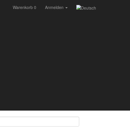
Warenkorb 0
Anmelden
in
Auch in den Beschreibungen suchen
r:
: