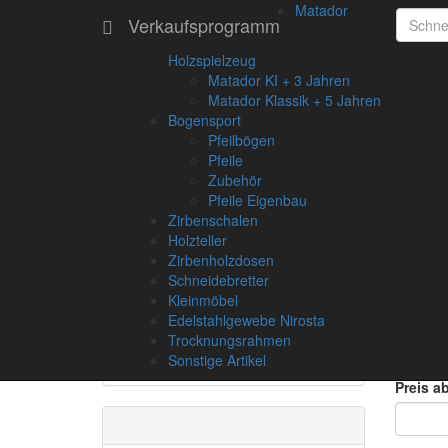
Matador
Verkaufsprogramm
Holzspielzeug
Matador KI + 3 Jahren
Informationen
Matador Klassik + 5 Jahren
Bogensport
Lieferzeiten
Pfeilbögen
Pfeile
Liefer- und Versandkosten
Zubehör
Drechseln
Geb
Pfeile Eigenbau
Bogensport Info
Zirbenschalen
Gebrauchsanleitung Jagdbogen
Geben S
Holzteller
Gebrauchsanleitung Sportbogen
Zirbenholzdosen
Empfehlenswerte Links
Schneidebretter
Impressum
Kleinmöbel
Kategor
Privatsphäre / Datenschutz
Edelstahlgewebe Nirosta
Unsere AGB's
Trocknungsrahmen
Rücktritts- Widerrufsrecht
Sonstige Artikel
Preis ab