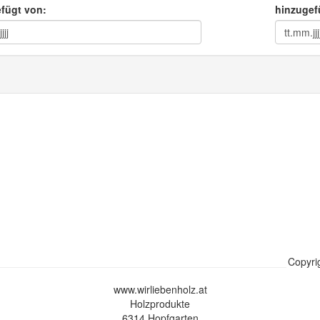
fügt von:
hinzugef
Copyri
www.wirliebenholz.at
Holzprodukte
6314 Hopfgarten