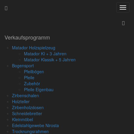
Navig
ein-/
Startseite
»
Bogensport
»
Verkaufsprogramm
Pfeile
»
Zedernholzpfeil
Matador Holzspielzeug
Matador KI + 3 Jahren
Matador Klassik + 5 Jahren
Bogensport
Pfeilbögen
Pfeile
Zubehör
Pfeile Eigenbau
Zirbenschalen
Zedernholzpfeil
Holzteller
Zirbenholzdosen
Schneidebretter
Artikel-Nr.:
8.69 €
Kleinmöbel
PFZEDXX
inkl. MwSt. (20.00%)
Edelstahlgewebe Nirosta
Gewicht:
zzgl.
Versandkosten
Trocknungsrahmen
0.03kg