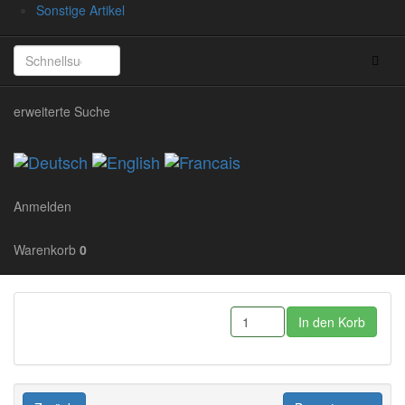
Sonstige Artikel
Verpackungseinheit:
Lieferzeit:
2-3 Tage
Stück
Optionen:
Farben der Federn:
erweiterte Suche
Optionen im Überblick
Anmelden
Weiterempfehlen
Warenkorb
0