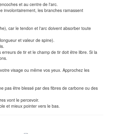
 encoches et au centre de l'arc.
che involontairement, les branches ramassent
èche), car le tendon et l'arc doivent absorber toute
ongueur et valeur de spine).
is.
eurs de tir et le champ de tir doit être libre. Si la
ons.
s votre visage ou même vos yeux. Approchez les
r ne pas être blessé par des fibres de carbone ou des
es vont le percevoir.
ible et mieux pointer vers le bas.