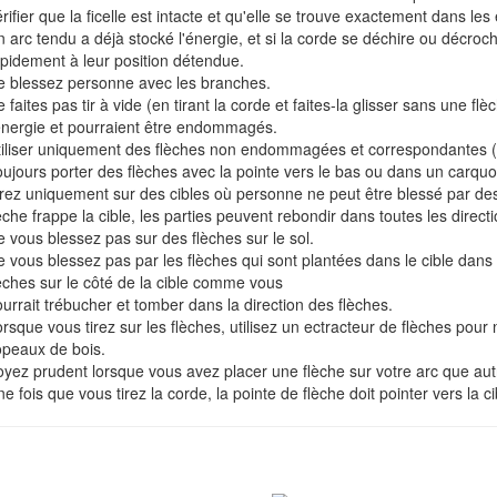
rifier que la ficelle est intacte et qu'elle se trouve exactement dans les
 arc tendu a déjà stocké l'énergie, et si la corde se déchire ou décro
pidement à leur position détendue.
e blessez personne avec les branches.
 faites pas tir à vide (en tirant la corde et faites-la glisser sans une fl
énergie et pourraient être endommagés.
iliser uniquement des flèches non endommagées et correspondantes (l
ujours porter des flèches avec la pointe vers le bas ou dans un carquo
rez uniquement sur des cibles où personne ne peut être blessé par des err
èche frappe la cible, les parties peuvent rebondir dans toutes les directi
 vous blessez pas sur des flèches sur le sol.
 vous blessez pas par les flèches qui sont plantées dans le cible dan
èches sur le côté de la cible comme vous
urrait trébucher et tomber dans la direction des flèches.
rsque vous tirez sur les flèches, utilisez un ectracteur de flèches pou
peaux de bois.
yez prudent lorsque vous avez placer une flèche sur votre arc que autr
e fois que vous tirez la corde, la pointe de flèche doit pointer vers la c