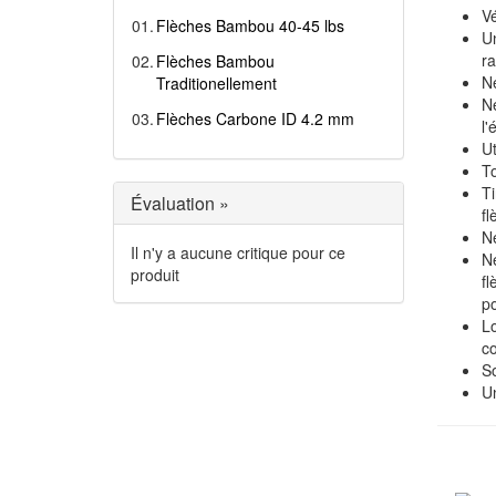
Vé
01.
Flèches Bambou 40-45 lbs
Un
ra
02.
Flèches Bambou
N
Traditionellement
Ne
03.
Flèches Carbone ID 4.2 mm
l'
Ut
To
Ti
Évaluation »
fl
Ne
Il n'y a aucune critique pour ce
Ne
produit
fl
po
Lo
co
So
Un