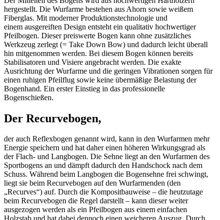
Der Mittelteil des Bogens wird aus hochwertigen Harthölzern
hergestellt. Die Wurfarme bestehen aus Ahorn sowie weißem
Fiberglas. Mit moderner Produktionstechnologie und
einem ausgereiften Design entsteht ein qualitativ hochwertiger
Pfeilbogen. Dieser preiswerte Bogen kann ohne zusätzliches
Werkzeug zerlegt (= Take Down Bow) und dadurch leicht überall
hin mitgenommen werden. Bei diesem Bogen können bereits
Stabilisatoren und Visiere angebracht werden. Die exakte
Ausrichtung der Wurfarme und die geringen Vibrationen sorgen für
einen ruhigen Pfeilflug sowie keine übermäßige Belastung der
Bogenhand. Ein erster Einstieg in das professionelle
Bogenschießen.
Der Recurvebogen,
der auch Reflexbogen genannt wird, kann in den Wurfarmen mehr
Energie speichern und hat daher einen höheren Wirkungsgrad als
der Flach- und Langbogen. Die Sehne liegt an den Wurfarmen des
Sportbogens an und dämpft dadurch den Handschock nach dem
Schuss. Während beim Langbogen die Bogensehne frei schwingt,
liegt sie beim Recurvebogen auf den Wurfarmenden (den
„Recurves“) auf. Durch die Kompositbauweise – die heutzutage
beim Recurvebogen die Regel darstellt – kann dieser weiter
ausgezogen werden als ein Pfeilbogen aus einem einfachen
Holzstab und hat dabei dennoch einen weicheren Auszug. Durch